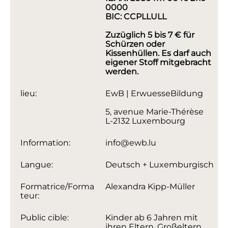
0000
BIC: CCPLLULL
Zuzüglich 5 bis 7 € für
Schürzen oder
Kissenhüllen. Es darf auch
eigener Stoff mitgebracht
werden.
lieu:
EwB | ErwuesseBildung
5, avenue Marie-Thérèse
L-2132 Luxembourg
Information:
info@ewb.lu
Langue:
Deutsch + Luxemburgisch
Formatrice/Forma
Alexandra Kipp-Müller
teur:
Public cible:
Kinder ab 6 Jahren mit
ihren Eltern, Großeltern