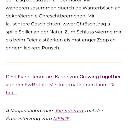
wanderen zesummen duerch de Wanterbësch an
dekoréieren e Chrëschtbeemchen. Mir
lauschtere Geschichten iwwer Chrëschtdag a
spille Spiller an der Natur. Zum Schluss wierme mir
eis beim Feier a stäerken eis mat enger Zopp an
engem leckere Punsch.
Dëst Event fënnt am Kader vun
Growing together
vun der EwB statt.
Méi Informatiounen fannt Dir
hei …
A Kooperatioun mam
Eltereforum
, mat der
Ënnerstëtzung vum
MENJE
.