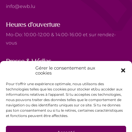
info@ewb.lu
Heures d'ouverture
Mo-Do: 10:00-12:00 & 14:00-16:00 et sur rendez-
vous
Presse & Médias
Gérer le consentement aux
5, avenue Marie-Thérèse
cookies
L-2132 Luxembourg
Pour t'offrir une expérience optimale, nous utilisons des
+352 44 743 340
technologies telles que les cookies pour stocker et/ou accéder aux
informations relatives à l'appareil. Si tu acceptes ces technologies,
comm@ewb.lu
nous pouvons traiter des données telles que le comportement de
navigation ou des identifiants uniques sur ce site. Si tu ne donnes
pas ton consentement ou si tu le retires, certaines caractéristiques
Faire un don
et fonctions peuvent être affectées.
Bénévolat
Politique de confidentialité