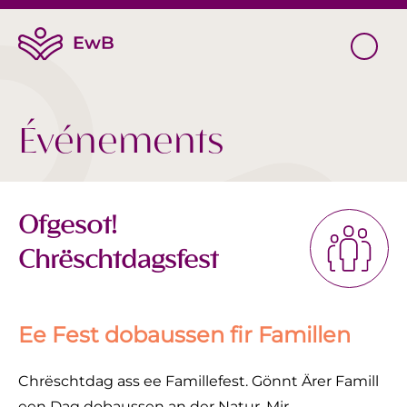
Événements
Ofgesot!
Chrëschtdagsfest
Ee Fest dobaussen fir Famillen
Chrëschtdag ass ee Famillefest. Gönnt Ärer Famill
een Dag dobaussen an der Natur. Mir