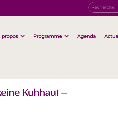
Agenda
Actua
 propos
Programme
Conseil d’administration
Growing together
EwB Podcast
Partenair
i-Stuff
keine Kuhhaut –