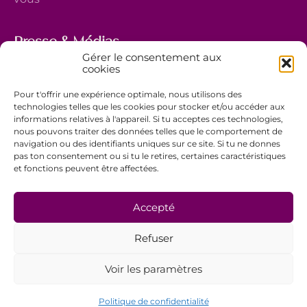
Presse & Médias
Gérer le consentement aux
5, avenue Marie-Thérèse
cookies
L-2132 Luxembourg
Pour t'offrir une expérience optimale, nous utilisons des
+352 44 743 340
technologies telles que les cookies pour stocker et/ou accéder aux
informations relatives à l'appareil. Si tu acceptes ces technologies,
comm@ewb.lu
nous pouvons traiter des données telles que le comportement de
navigation ou des identifiants uniques sur ce site. Si tu ne donnes
pas ton consentement ou si tu le retires, certaines caractéristiques
Faire un don
et fonctions peuvent être affectées.
Bénévolat
Politique de confidentialité
Accepté
Mentions légales
Refuser
Conditions générales de vente
Voir les paramètres
Politique de confidentialité
© EwB 2026