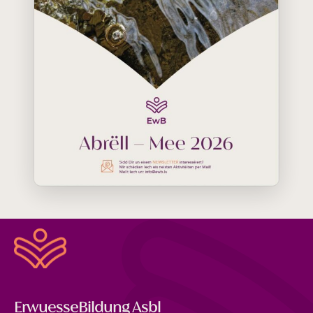
ErwuesseBildung Asbl