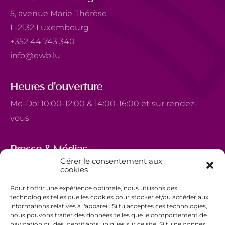
5, avenue Marie-Thérèse
L-2132 Luxembourg
+352 44 743 340
info@ewb.lu
Heures d'ouverture
Mo-Do: 10:00-12:00 & 14:00-16:00 et sur rendez-
vous
Presse & Médias
Gérer le consentement aux
5, avenue Marie-Thérèse
cookies
L-2132 Luxembourg
Pour t'offrir une expérience optimale, nous utilisons des
+352 44 743 340
technologies telles que les cookies pour stocker et/ou accéder aux
informations relatives à l'appareil. Si tu acceptes ces technologies,
comm@ewb.lu
nous pouvons traiter des données telles que le comportement de
navigation ou des identifiants uniques sur ce site. Si tu ne donnes