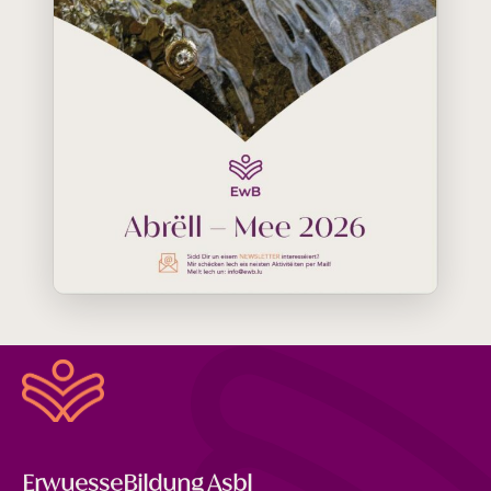
ErwuesseBildung Asbl