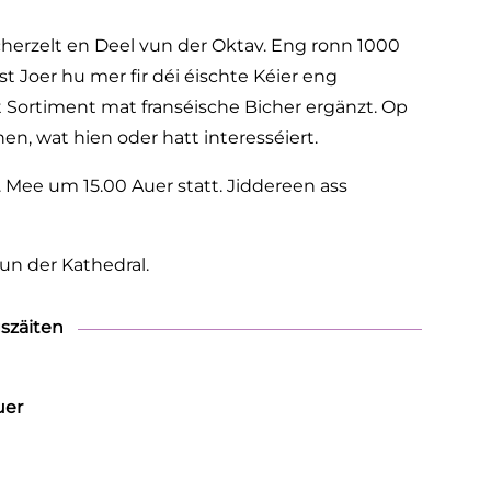
erzelt en Deel vun der Oktav. Eng ronn 1000
t Joer hu mer fir déi éischte Kéier eng
st Sortiment mat franséische Bicher ergänzt. Op
en, wat hien oder hatt interesséiert.
. Mee um 15.00 Auer statt. Jiddereen ass
un der Kathedral.
szäiten
uer