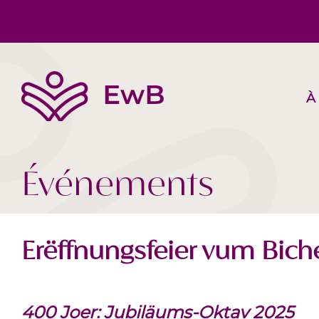
À
L’EwB
Corps, Esprit, Âme
Suggestions de livres
Équipe
Société Aujourd‘hui
Vidéos
Événements
Erëffnungsfeier vum Biche
400 Joer: Jubiläums-Oktav 2025