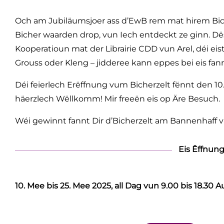
Och am Jubiläumsjoer ass d’EwB rem mat hirem Bich
Bicher waarden drop, vun Iech entdeckt ze ginn. Dës
Kooperatioun mat der Librairie CDD vun Arel, déi ei
Grouss oder Kleng – jidderee kann eppes bei eis fann
Déi feierlech Erëffnung vum Bicherzelt fënnt den 10
häerzlech Wëllkomm! Mir freeën eis op Äre Besuch.
Wéi gewinnt fannt Dir d’Bicherzelt am Bannenhaff v
Eis Ëffnung
10. Mee bis 25. Mee 2025, all Dag vun 9.00 bis 18.30 A