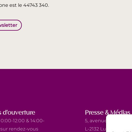
ne est le 44743 340.
wsletter
 d'ouverture
Presse & Médias
0:00-12:00 & 14:00-
5, avenue Marie-Thé
t sur rendez-vous
L-2132 Luxembourg