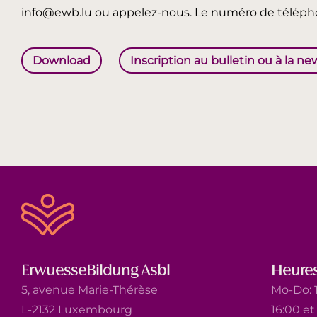
info@ewb.lu ou appelez-nous. Le numéro de télépho
Download
Inscription au bulletin ou à la ne
ErwuesseBildung Asbl
Heures
5, avenue Marie-Thérèse
Mo-Do: 1
L-2132 Luxembourg
16:00 e