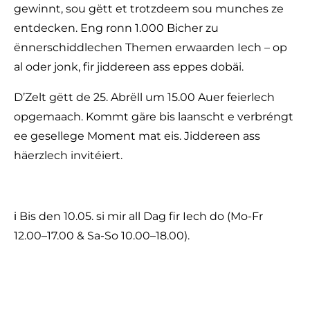
gewinnt, sou gëtt et trotzdeem sou munches ze
entdecken. Eng ronn 1.000 Bicher zu
ënnerschiddlechen Themen erwaarden Iech – op
al oder jonk, fir jiddereen ass eppes dobäi.
D’Zelt gëtt de 25. Abrëll um 15.00 Auer feierlech
opgemaach. Kommt gäre bis laanscht e verbréngt
ee gesellege Moment mat eis. Jiddereen ass
häerzlech invitéiert.
ℹ️ Bis den 10.05. si mir all Dag fir Iech do (Mo-Fr
12.00–17.00 & Sa-So 10.00–18.00).