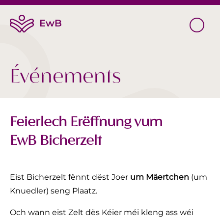
Événements
Feierlech Erëffnung vum
EwB Bicherzelt
Eist Bicherzelt fënnt dëst Joer
um Mäertchen
(um
Knuedler) seng Plaatz.
Och wann eist Zelt dës Kéier méi kleng ass wéi