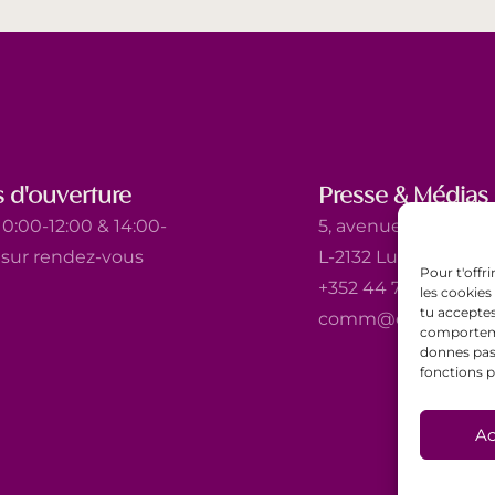
 d'ouverture
Presse & Médias
0:00-12:00 & 14:00-
5, avenue Marie-Thé
t sur rendez-vous
L-2132 Luxembourg
Pour t'offr
+352 44 743 340
les cookies
tu acceptes
comm@ewb.lu
comportemen
donnes pas 
fonctions p
Ac