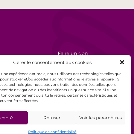
Faire un don
rèse
Bénévolat
Gérer le consentement aux cookies
Politique de confidentialité
ir une expérience optimale, nous utilisons des technologies telles que
 pour stocker et/ou accéder aux informations relatives à l'appareil. Si
Mentions légales
 ces technologies, nous pouvons traiter des données telles que le
t de navigation ou des identifiants uniques sur ce site. Si tu ne
Conditions générales de
ton consentement ou si tu le retires, certaines caractéristiques et
euvent être affectées.
vente
cepté
Refuser
Voir les paramètres
Politique de confidentialité