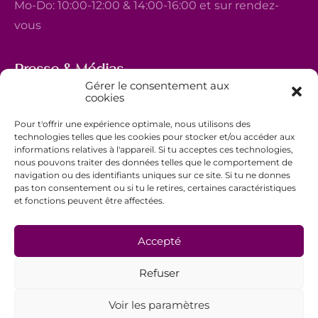
Mo-Do: 10:00-12:00 & 14:00-16:00 et sur rendez-
vous
Presse & Médias
Gérer le consentement aux
5, avenue Marie-Thérèse
cookies
L-2132 Luxembourg
Pour t'offrir une expérience optimale, nous utilisons des
+352 44 743 340
technologies telles que les cookies pour stocker et/ou accéder aux
informations relatives à l'appareil. Si tu acceptes ces technologies,
comm@ewb.lu
nous pouvons traiter des données telles que le comportement de
navigation ou des identifiants uniques sur ce site. Si tu ne donnes
pas ton consentement ou si tu le retires, certaines caractéristiques
Faire un don
et fonctions peuvent être affectées.
Bénévolat
Politique de confidentialité
Accepté
Mentions légales
Refuser
Conditions générales de vente
Voir les paramètres