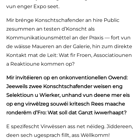
vun enger Expo seet.
Mir brénge Konschtschafender an hire Public
zesummen an testen d’Konscht als
Kommunikatiounsmëttel an der Praxis — fort vun
de wäisse Maueren an der Galerie, hin zum direkte
Kontakt mat de Leit: Wat fir Froen, Associatiounen
a Reaktioune kommen op?
Mir invitéieren op en onkonventionellen Owend:
Jeeweils zwee Konschtschafender weisen eng
Selektioun u Wierker, unhand vun deene mer eis
op eng virwëlzeg souwéi kritesch Rees maache
ronderëm d’Fro: Wat soll dat Ganzt iwwerhaapt?
E spezifescht Virwëssen ass net néideg. Jiddereen,
deen sech ugesprach fillt, ass Wëllkomm!