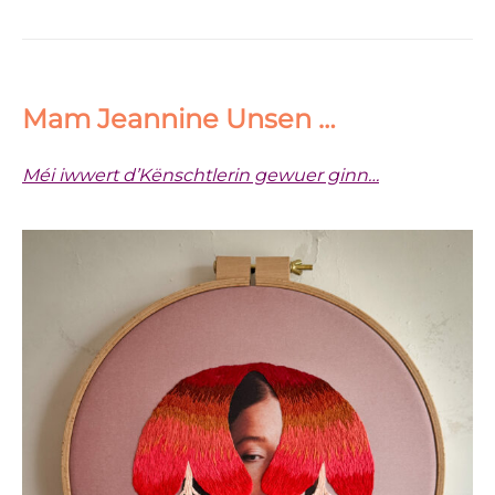
Mam Jeannine Unsen …
Méi iwwert d’Kënschtlerin gewuer ginn…