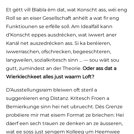
Et gëtt vill Blabla ëm dat, wat Konscht ass, wéi eng
Roll se an eiser Gesellschaft anhëlt a wat fir eng
Funktiounen se erfëlle soll. Am Idealfall kann
d’Konscht eppes ausdrécken, wat iwwert aner
Kanäl net auszedrécken ass. Si ka beréieren,
iwwerraschen, ofschrecken, begeeschteren,
langweilen, sozialkritesch sinn … — sou wäit sou
gutt, zumindest an der Theorie.
Oder ass dat a
Wierklechkeet alles just waarm Loft?
D’Ausstellungsraim bleiwen oft steril a
suggeréieren eng Distanz. Kritesch Froen a
Bemierkunge sinn hei net ubruecht. Dës Grenze
probéiere mir mat eisem Format ze briechen: Hei
däerf een sech trauen ze denken an ze äusseren,
wat ee soss just sengem Kolleeg um Heemwee