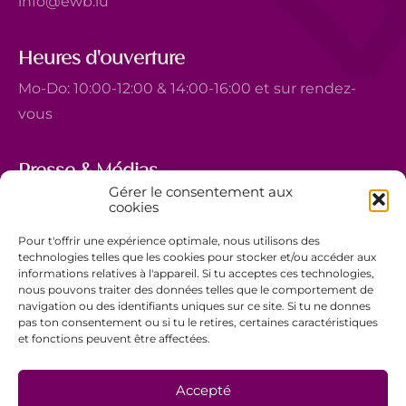
info@ewb.lu
Heures d'ouverture
Mo-Do: 10:00-12:00 & 14:00-16:00 et sur rendez-
vous
Presse & Médias
Gérer le consentement aux
5, avenue Marie-Thérèse
cookies
L-2132 Luxembourg
Pour t'offrir une expérience optimale, nous utilisons des
+352 44 743 340
technologies telles que les cookies pour stocker et/ou accéder aux
informations relatives à l'appareil. Si tu acceptes ces technologies,
comm@ewb.lu
nous pouvons traiter des données telles que le comportement de
navigation ou des identifiants uniques sur ce site. Si tu ne donnes
pas ton consentement ou si tu le retires, certaines caractéristiques
Faire un don
et fonctions peuvent être affectées.
Bénévolat
Politique de confidentialité
Accepté
Mentions légales