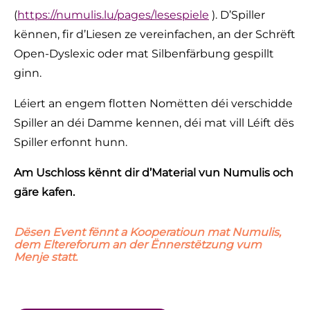
(
https://numulis.lu/pages/lesespiele
). D’Spiller
kënnen, fir d’Liesen ze vereinfachen, an der Schrëft
Open-Dyslexic oder mat Silbenfärbung gespillt
ginn.
Léiert an engem flotten Nomëtten déi verschidde
Spiller an déi Damme kennen, déi mat vill Léift dës
Spiller erfonnt hunn.
Am Uschloss kënnt dir d’Material vun Numulis och
gäre kafen.
Dësen Event fënnt a Kooperatioun mat Numulis,
dem Eltereforum an der Ënnerstëtzung vum
Menje statt.