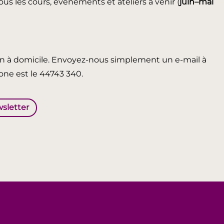
ous les cours, événements et ateliers à venir (
juin
–mai
in à domicile. Envoyez-nous simplement un e-mail à
ne est le 44743 340.
wsletter