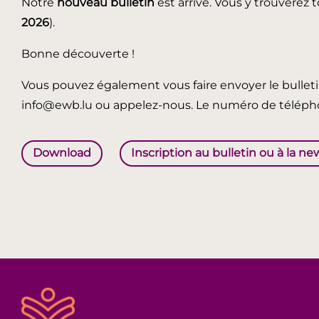
Notre
nouveau bulletin
est arrivé. Vous y trouverez t
2026
).
Bonne découverte !
Vous pouvez également vous faire envoyer le bullet
info@ewb.lu ou appelez-nous. Le numéro de télépho
Download
Inscription au bulletin ou à la ne