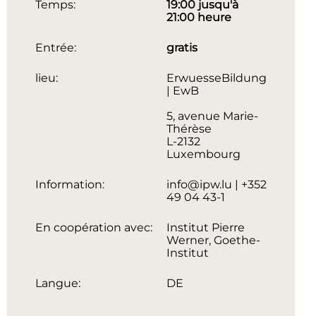
Temps:
19:00 jusqu'à
21:00 heure
Entrée:
gratis
lieu:
ErwuesseBildung
| EwB
5, avenue Marie-
Thérèse
L-2132
Luxembourg
Information:
info@ipw.lu | +352
49 04 43-1
En coopération avec:
Institut Pierre
Werner, Goethe-
Institut
Langue:
DE