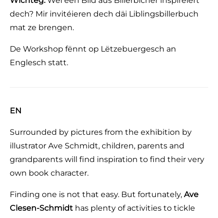
Wichteg:
Wéi een Bild aus Billerbicher inspiréiert
dech? Mir invitéieren dech däi Liblingsbillerbuch
mat ze brengen.
De Workshop fënnt op Lëtzebuergesch an
Englesch statt.
EN
Surrounded by pictures from the exhibition by
illustrator Ave Schmidt, children, parents and
grandparents will find inspiration to find their very
own book character.
Finding one is not that easy. But fortunately,
Ave
Clesen-Schmidt
has plenty of activities to tickle