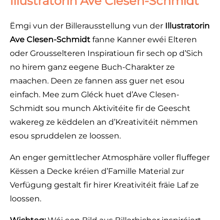
Illustratorin Ave Clesen-Schmidt
Ëmgi vun der Billerausstellung vun der
Illustratorin
Ave Clesen-Schmidt
fanne Kanner ewéi Elteren
oder Grousselteren Inspiratioun fir sech op d’Sich
no hirem ganz eegene Buch-Charakter ze
maachen. Deen ze fannen ass guer net esou
einfach. Mee zum Gléck huet d’Ave Clesen-
Schmidt sou munch Aktivitéite fir de Geescht
wakereg ze këddelen an d’Kreativitéit nëmmen
esou spruddelen ze loossen.
An enger gemittlecher Atmosphäre voller fluffeger
Këssen a Decke kréien d’Famille Material zur
Verfügung gestalt fir hirer Kreativitéit fräie Laf ze
loossen.