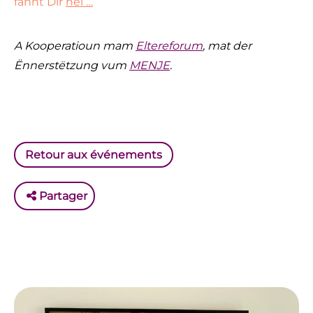
fannt Dir
hei …
A Kooperatioun mam
Eltereforum
, mat der
Ënnerstëtzung vum
MENJE
.
Retour aux événements
Partager