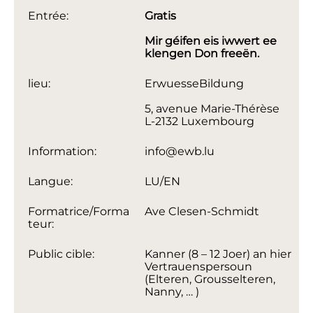
Entrée:
Gratis
Mir géifen eis iwwert ee
klengen Don freeën.
lieu:
ErwuesseBildung
5, avenue Marie-Thérèse
L-2132 Luxembourg
Information:
info@ewb.lu
Langue:
LU/EN
Formatrice/Forma
Ave Clesen-Schmidt
teur:
Public cible:
Kanner (8 – 12 Joer) an hier
Vertrauenspersoun
(Elteren, Grousselteren,
Nanny, … )