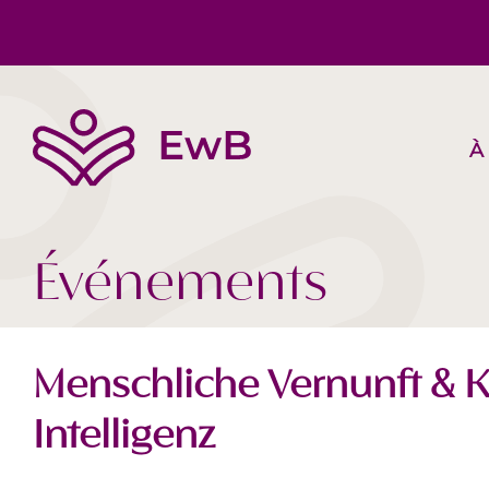
À
L’EwB
Corps, Esprit, Âme
Suggestions de livres
Équipe
Société Aujourd‘hui
Vidéos
Événements
Menschliche Vernunft & K
Intelligenz