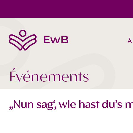
À
L’EwB
Corps, Esprit, Âme
Suggestions de livres
Équipe
Société Aujourd‘hui
Vidéos
Événements
„Nun sag‘, wie hast du’s m