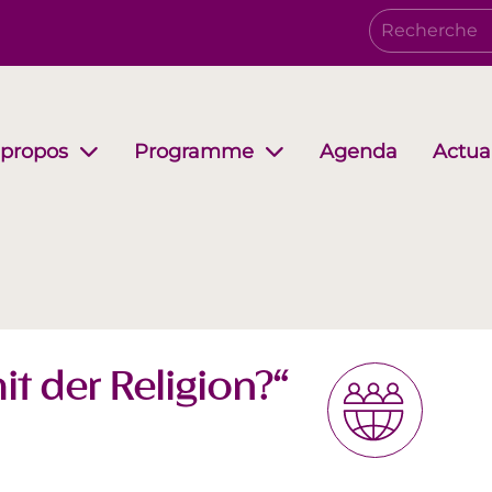
Agenda
Actual
 propos
Programme
Conseil d’administration
Growing together
EwB Podcast
Partenair
i-Stuff
it der Religion?“