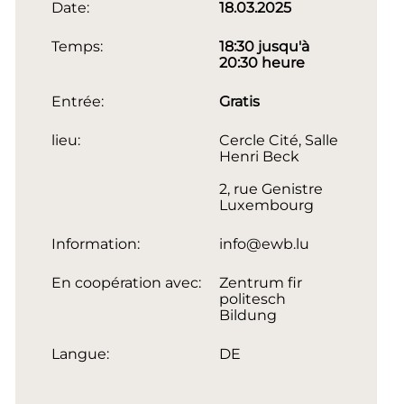
Date:
18.03.2025
Temps:
18:30 jusqu'à
20:30 heure
Entrée:
Gratis
lieu:
Cercle Cité, Salle
Henri Beck
2, rue Genistre
Luxembourg
Information:
info@ewb.lu
En coopération avec:
Zentrum fir
politesch
Bildung
Langue:
DE