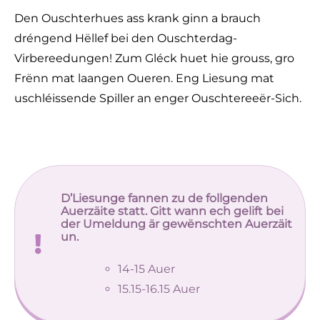
Den Ouschterhues ass krank ginn a brauch
dréngend Hëllef bei den Ouschterdag-
Virbereedungen! Zum Gléck huet hie grouss, gro
Frënn mat laangen Oueren. Eng Liesung mat
uschléissende Spiller an enger Ouschtereeër-Sich.
D’Liesunge fannen zu de follgenden
Auerzäite statt. Gitt wann ech gelift bei
der Umeldung är gewënschten Auerzäit
un.
14-15 Auer
15.15-16.15 Auer