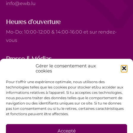
info@ewb.lu
Heures d'ouverture
Mo-Do: 10:00-12:00 & 14:00-16:00 et sur rendez-
vous
Presse & Médias
Gérer le consentement aux
5, avenue Marie-Thérèse
cookies
L-2132 Luxembourg
Pour t'offrir une expérience optimale, nous utilisons des
+352 44 743 340
technologies telles que les cookies pour stocker et/ou accéder aux
informations relatives à l'appareil. Si tu acceptes ces technologies,
comm@ewb.lu
nous pouvons traiter des données telles que le comportement de
navigation ou des identifiants uniques sur ce site. Si tu ne donnes
pas ton consentement ou si tu le retires, certaines caractéristiques
Faire un don
et fonctions peuvent être affectées.
Bénévolat
Politique de confidentialité
Accepté