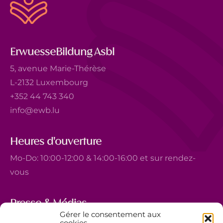
ErwuesseBildung Asbl
5, avenue Marie-Thérèse
L-2132 Luxembourg
+352 44 743 340
info@ewb.lu
Heures d'ouverture
Mo-Do: 10:00-12:00 & 14:00-16:00 et sur rendez-
vous
Presse & Médias
Gérer le consentement aux
5, avenue Marie-Thérèse
cookies