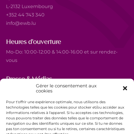
L-2132 Luxembourg
+352 44 743 340
info@ewb.lu
Heures d'ouverture
Mo-Do: 10:00-12:00 & 14:00-16:00 et sur rendez-
vous
Presse & Médias
Gérer le consentement aux
5, avenue Marie-Thérèse
cookies
L-2132 Luxembourg
Pour t'offrir une expérience optimale, nous utilisons des
+352 44 743 340
technologies telles que les cookies pour stocker et/ou accéder aux
informations relatives à l'appareil. Si tu acceptes ces technologies,
comm@ewb.lu
nous pouvons traiter des données telles que le comportement de
navigation ou des identifiants uniques sur ce site. Si tu ne donnes
pas ton consentement ou si tu le retires, certaines caractéristiques
Faire un don