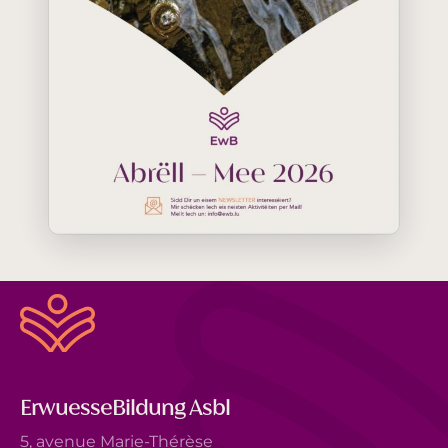
ErwuesseBildung Asbl
5, avenue Marie-Thérèse