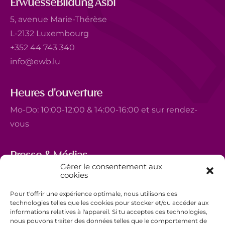
ErwuesseBildung Asbl
5, avenue Marie-Thérèse
L-2132 Luxembourg
+352 44 743 340
info@ewb.lu
Heures d'ouverture
Mo-Do: 10:00-12:00 & 14:00-16:00 et sur rendez-
vous
Presse & Médias
Gérer le consentement aux
5, avenue Marie-Thérèse
cookies
L-2132 Luxembourg
Pour t'offrir une expérience optimale, nous utilisons des
+352 44 743 340
technologies telles que les cookies pour stocker et/ou accéder aux
informations relatives à l'appareil. Si tu acceptes ces technologies,
comm@ewb.lu
nous pouvons traiter des données telles que le comportement de