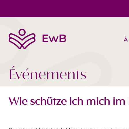
À
L’EwB
Corps, Esprit, Âme
Suggestions de livres
Équipe
Société Aujourd‘hui
Vidéos
Événements
Wie schütze ich mich im 