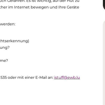
uch Gefahren. Es ist wichtig, auf der Hut zu
 sicher im Internet bewegen und Ihre Geräte
 werden:
ichtserkennung)
rung?
mme?
535 oder mit einer E-Mail an:
istuff@ewb.lu