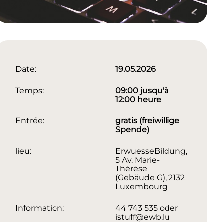
Date:
19.05.2026
Temps:
09:00 jusqu'à
12:00 heure
Entrée:
gratis (freiwillige
Spende)
lieu:
ErwuesseBildung,
5 Av. Marie-
Thérèse
(Gebäude G), 2132
Luxembourg
Information:
44 743 535 oder
istuff@ewb.lu