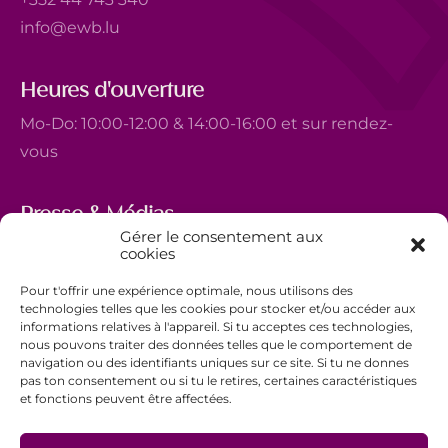
info@ewb.lu
Heures d'ouverture
Mo-Do: 10:00-12:00 & 14:00-16:00 et sur rendez-
vous
Presse & Médias
Gérer le consentement aux
5, avenue Marie-Thérèse
cookies
L-2132 Luxembourg
Pour t'offrir une expérience optimale, nous utilisons des
+352 44 743 340
technologies telles que les cookies pour stocker et/ou accéder aux
informations relatives à l'appareil. Si tu acceptes ces technologies,
comm@ewb.lu
nous pouvons traiter des données telles que le comportement de
navigation ou des identifiants uniques sur ce site. Si tu ne donnes
pas ton consentement ou si tu le retires, certaines caractéristiques
Faire un don
et fonctions peuvent être affectées.
Bénévolat
Politique de confidentialité