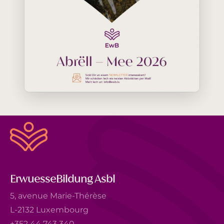
ErwuesseBildung Asbl
5, avenue Marie-Thérèse
L-2132 Luxembourg
+352 44 743 340