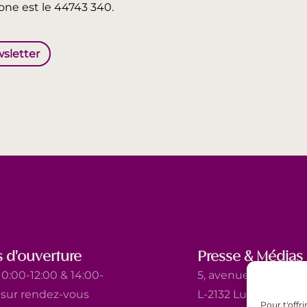
ne est le 44743 340.
wsletter
 d'ouverture
Presse & Médias
0:00-12:00 & 14:00-
5, avenue Marie-Thé
t sur rendez-vous
L-2132 Luxembourg
Pour t'offr