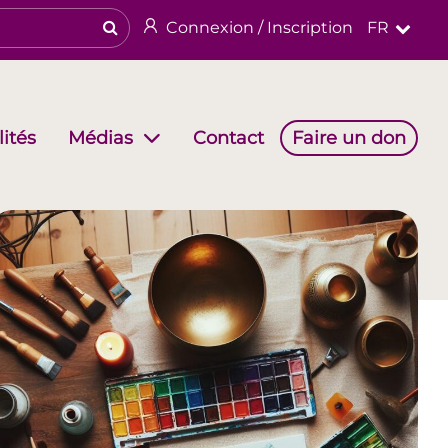
Connexion / Inscription
FR
ités
Contact
Faire un don
Médias
es
Groupes de travail
Patrimoine religieux &
culturel