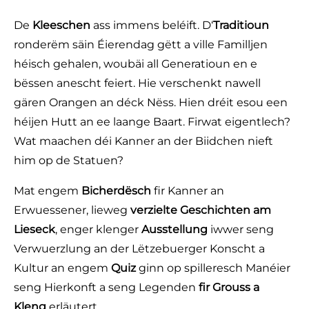
De
Kleeschen
ass immens beléift. D‘
Traditioun
ronderëm säin Éierendag gëtt a ville Familljen
héisch gehalen, woubäi all Generatioun en e
bëssen anescht feiert. Hie verschenkt nawell
gären Orangen an déck Nëss. Hien dréit esou een
héijen Hutt an ee laange Baart. Firwat eigentlech?
Wat maachen déi Kanner an der Biidchen nieft
him op de Statuen?
Mat engem
Bicherdësch
fir Kanner an
Erwuessener, lieweg
verzielte Geschichten am
Lieseck
, enger klenger
Ausstellung
iwwer seng
Verwuerzlung an der Lëtzebuerger Konscht a
Kultur an engem
Quiz
ginn op spilleresch Manéier
seng Hierkonft a seng Legenden
fir Grouss a
Kleng
erläutert.