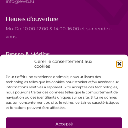
info@ewb.lu
Heures d'ouverture
Mo-Do: 10:00-12:00 & 14:00-16:00 et sur rendez-
vous
Presse & Médias
Gérer le consentement aux
5, avenue Marie-Thérèse
cookies
L-2132 Luxembourg
Pour t'offrir une expérience optimale, nous utilisons des
+352 44 743 340
technologies telles que les cookies pour stocker et/ou accéder aux
informations relatives à l'appareil. Si tu acceptes ces technologies,
comm@ewb.lu
nous pouvons traiter des données telles que le comportement de
navigation ou des identifiants uniques sur ce site. Si tu ne donnes
pas ton consentement ou si tu le retires, certaines caractéristiques
Faire un don
et fonctions peuvent être affectées.
Bénévolat
Politique de confidentialité
Accepté