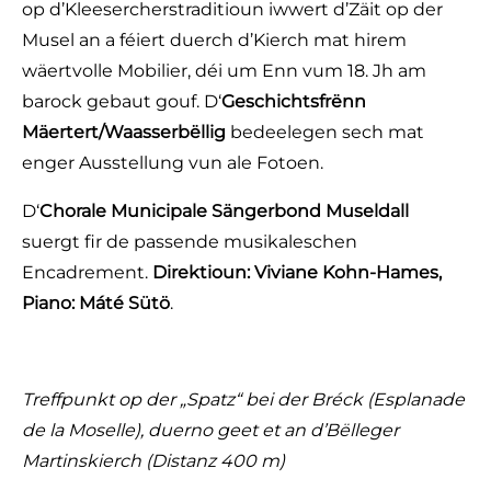
op d’Kleesercherstraditioun iwwert d’Zäit op der
Musel an a féiert duerch d’Kierch mat hirem
wäertvolle Mobilier, déi um Enn vum 18. Jh am
barock gebaut gouf. D‘
Geschichtsfrënn
Mäertert/Waasserbëllig
bedeelegen sech mat
enger Ausstellung vun ale Fotoen.
D‘
Chorale Municipale Sängerbond Museldall
suergt fir de passende musikaleschen
Encadrement.
Direktioun: Viviane Kohn-Hames,
Piano: Máté Sütö
.
Treffpunkt op der „Spatz“ bei der Bréck (Esplanade
de la Moselle), duerno geet et an d’Bëlleger
Martinskierch
(Distanz 400 m)