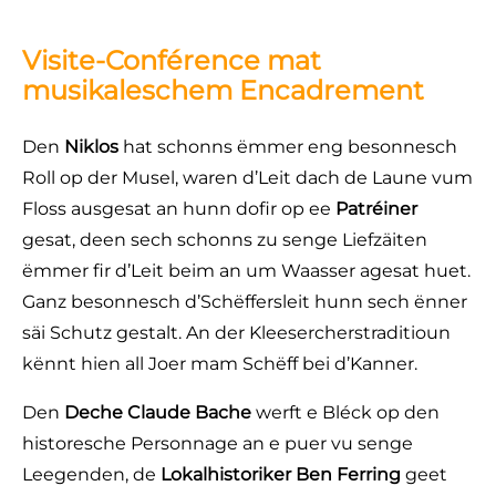
Visite-Conférence mat
musikaleschem Encadrement
Den
Niklos
hat schonns ëmmer eng besonnesch
Roll op der Musel, waren d’Leit dach de Laune vum
Floss ausgesat an hunn dofir op ee
Patréiner
gesat, deen sech schonns zu senge Liefzäiten
ëmmer fir d’Leit beim an um Waasser agesat huet.
Ganz besonnesch d’Schëffersleit hunn sech ënner
säi Schutz gestalt. An der Kleesercherstraditioun
kënnt hien all Joer mam Schëff bei d’Kanner.
Den
Deche Claude Bache
werft e Bléck op den
historesche Personnage an e puer vu senge
Leegenden, de
Lokalhistoriker Ben Ferring
geet