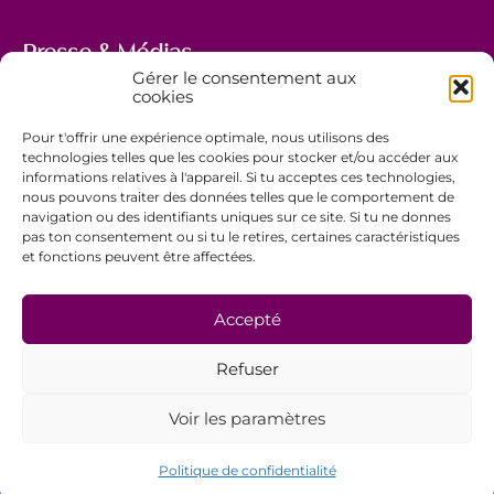
Presse & Médias
Gérer le consentement aux
5, avenue Marie-Thérèse
cookies
L-2132 Luxembourg
Pour t'offrir une expérience optimale, nous utilisons des
+352 44 743 340
technologies telles que les cookies pour stocker et/ou accéder aux
informations relatives à l'appareil. Si tu acceptes ces technologies,
comm@ewb.lu
nous pouvons traiter des données telles que le comportement de
navigation ou des identifiants uniques sur ce site. Si tu ne donnes
pas ton consentement ou si tu le retires, certaines caractéristiques
Faire un don
et fonctions peuvent être affectées.
Bénévolat
Politique de confidentialité
Accepté
Mentions légales
Refuser
Conditions générales de vente
Voir les paramètres
Politique de confidentialité
© EwB 2026