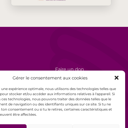
Faire un don
rèse
Bénévolat
Gérer le consentement aux cookies
Politique de confidentialité
ir une expérience optimale, nous utilisons des technologies telles que
 pour stocker et/ou accéder aux informations relatives à l'appareil. Si
Mentions légales
 ces technologies, nous pouvons traiter des données telles que le
t de navigation ou des identifiants uniques sur ce site. Si tu ne
Conditions générales de
ton consentement ou si tu le retires, certaines caractéristiques et
euvent être affectées.
vente