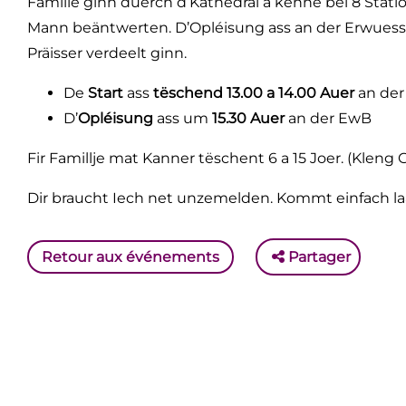
Famille ginn duerch d’Kathedral a kënne bei 8 Stati
Mann beäntwerten. D’Opléisung ass an der Erwuesse
Präisser verdeelt ginn.
De
Start
ass
tëschend 13.00 a 14.00 Auer
an de
D’
Opléisung
ass um
15.30 Auer
an der EwB
Fir Famillje mat Kanner tëschent 6 a 15 Joer. (Kl
Dir braucht Iech net unzemelden. Kommt einfach l
Retour aux événements
Partager