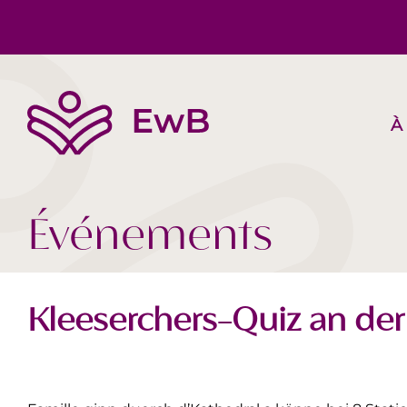
À
L’EwB
Corps, Esprit, Âme
Suggestions de livres
Équipe
Société Aujourd‘hui
Vidéos
Événements
Kleeserchers-Quiz an der