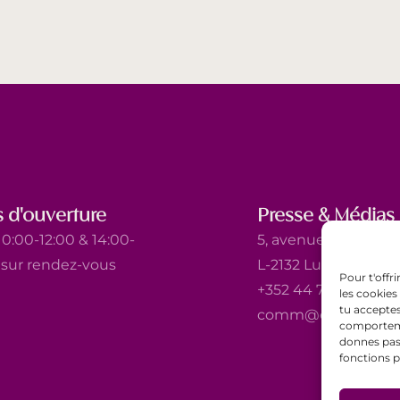
 d'ouverture
Presse & Médias
0:00-12:00 & 14:00-
5, avenue Marie-Thé
t sur rendez-vous
L-2132 Luxembourg
Pour t'offr
+352 44 743 340
les cookies
tu acceptes
comm@ewb.lu
comportemen
donnes pas 
fonctions p