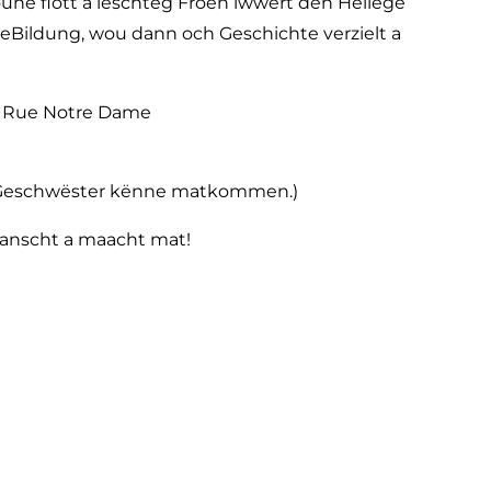
oune flott a lëschteg Froen iwwert den Hellege
Bildung, wou dann och Geschichte verzielt a
r Rue Notre Dame
eng Geschwëster kënne matkommen.)
aanscht a maacht mat!