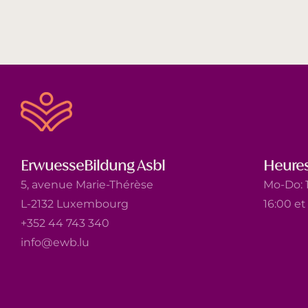
ErwuesseBildung Asbl
Heures
5, avenue Marie-Thérèse
Mo-Do: 1
L-2132 Luxembourg
16:00 e
+352 44 743 340
info@ewb.lu