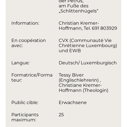
der Petrus,
am Fuße des
„Schlittenhügels“
Information:
Christian Kremer-
Hoffmann, Tel. 691 803929
En coopération
CVX (Communauté Vie
avec:
Chrétienne Luxembourg)
und EWB
Langue:
Deutsch/ Luxemburgisch
Formatrice/Forma
Tessy Biver
teur:
(Englischlehrerin) ,
Christiane Kremer-
Hoffmann (Theologin)
Public cible:
Erwachsene
Participants
25
maximum: