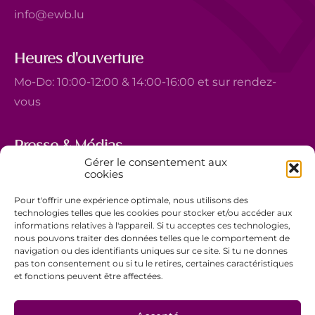
info@ewb.lu
Heures d'ouverture
Mo-Do: 10:00-12:00 & 14:00-16:00 et sur rendez-
vous
Presse & Médias
Gérer le consentement aux
5, avenue Marie-Thérèse
cookies
L-2132 Luxembourg
Pour t'offrir une expérience optimale, nous utilisons des
+352 44 743 340
technologies telles que les cookies pour stocker et/ou accéder aux
informations relatives à l'appareil. Si tu acceptes ces technologies,
comm@ewb.lu
nous pouvons traiter des données telles que le comportement de
navigation ou des identifiants uniques sur ce site. Si tu ne donnes
pas ton consentement ou si tu le retires, certaines caractéristiques
Faire un don
et fonctions peuvent être affectées.
Bénévolat
Politique de confidentialité