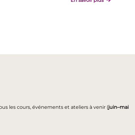
En savoir plus
ous les cours, événements et ateliers à venir (
juin
–mai