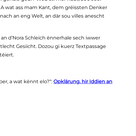
? A wat ass mam Kant, dem gréissten Denker
ach an eng Welt, an där sou villes anescht
 an d’Nora Schleich ënnerhale sech iwwer
tlecht Gesiicht. Dozou gi kuerz Textpassage
éiert.
er, a wat kënnt elo?“:
Opklärung, hir Iddien an