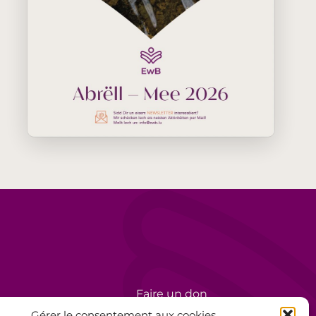
Faire un don
rèse
Bénévolat
Gérer le consentement aux cookies