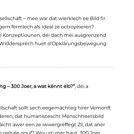
llschaft – mee war dat wierklech ee Bild fir
ngem fërmlech als Ideal ze octroyéieren?
ge Konzeptiounen, déi dach méi ausgrenzend
ng Widderspréch huet d’Opklärungsbewegung
ng – 300 Joer, a wat kënnt elo?“
, déi a
ellschaft sollt sech eegemächteg hirer Vernonft
deren; dat humanistescht Mënschheetsbild
icht awer een ze iwwergrëffegt Zil, dat aner
h gehale gouf? Wou sti mer haut, 300 Joer