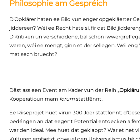
Philosophie am Gespréich
D’Opklärer haten ee Bild vun enger opgekläerter Gese
jiddereen? Wéi ee Recht hate si, fir dat Bild jiddere
D’Kritiken un verschiddene, bal schon iwwergrëffe
waren, wéi ee mengt, ginn et der sëllegen. Wéi e
mat sech bruecht?
Dëst ass een Event am Kader vun der Reih
„Opkläru
Kooperatioun mam
forum
stattfënnt.
Ee Riiseprojet huet virun 300 Joer stattfonnt; d’Ges
bedéngen an dat eegent Potenzial entdecken a fër
war den Ideal. Mee huet dat geklappt? War et net vlä
Kulturen erofsetzt, obwuel den Universalismus héic