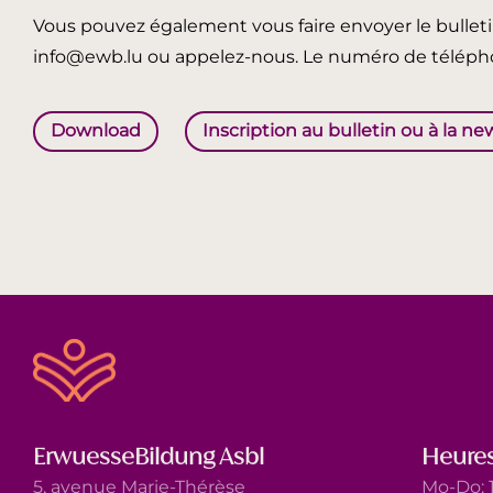
Vous pouvez également vous faire envoyer le bullet
info@ewb.lu ou appelez-nous. Le numéro de télépho
Download
Inscription au bulletin ou à la ne
ErwuesseBildung Asbl
Heures
5, avenue Marie-Thérèse
Mo-Do: 1