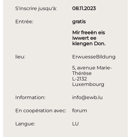
S'inscrire jusqu'à:
08.11.2023
Entrée:
gratis
Mir freeën eis
iwwert ee
klengen Don.
lieu:
ErwuesseBildung
5, avenue Marie-
Thérèse
L-2132
Luxembourg
Information:
info@ewb.lu
En coopération avec:
forum
Langue:
LU