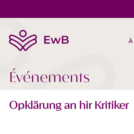
À
L’EwB
Corps, Esprit, Âme
Suggestions de livres
Équipe
Société Aujourd‘hui
Vidéos
Événements
Opklärung an hir Kritiker