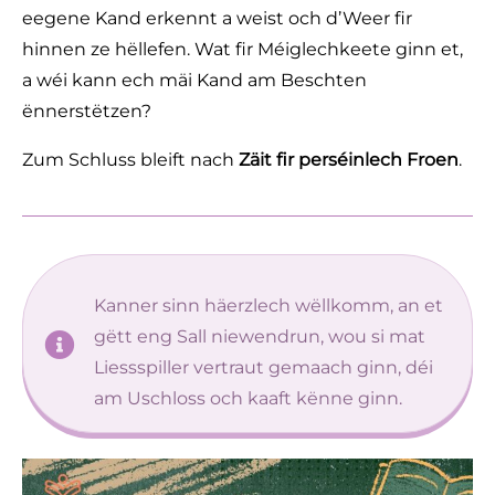
eegene Kand erkennt a weist och d’Weer fir
hinnen ze hëllefen. Wat fir Méiglechkeete ginn et,
a wéi kann ech mäi Kand am Beschten
ënnerstëtzen?
Zum Schluss bleift nach
Zäit fir perséinlech Froen
.
Kanner sinn häerzlech wëllkomm, an et
gëtt eng Sall niewendrun, wou si mat
Liessspiller vertraut gemaach ginn, déi
am Uschloss och kaaft kënne ginn.