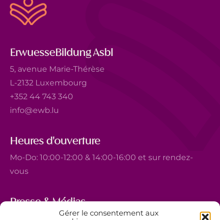
ErwuesseBildung Asbl
5, avenue Marie-Thérèse
L-2132 Luxembourg
+352 44 743 340
info@ewb.lu
Heures d'ouverture
Mo-Do: 10:00-12:00 & 14:00-16:00 et sur rendez-
vous
Presse & Médias
Gérer le consentement aux
5, avenue Marie-Thérèse