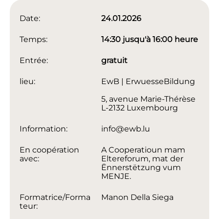
Date:
24.01.2026
Temps:
14:30 jusqu'à 16:00 heure
Entrée:
gratuit
lieu:
EwB | ErwuesseBildung
5, avenue Marie-Thérèse
L-2132 Luxembourg
Information:
info@ewb.lu
En coopération
A Cooperatioun mam
avec:
Eltereforum, mat der
Ënnerstëtzung vum
MENJE.
Formatrice/Forma
Manon Della Siega
teur: