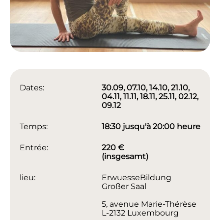
Dates:
30.09, 07.10, 14.10, 21.10,
04.11, 11.11, 18.11, 25.11, 02.12,
09.12
Temps:
18:30 jusqu'à 20:00 heure
Entrée:
220 €
(insgesamt)
lieu:
ErwuesseBildung
Großer Saal
5, avenue Marie-Thérèse
L-2132 Luxembourg