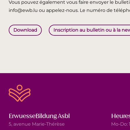
Vous pouvez également vous faire envoyer le bullet
info@ewb.lu ou appelez-nous. Le numéro de télépho
Download
Inscription au bulletin ou à la ne
ErwuesseBildung Asbl
Heures
5, avenue Marie-Thérèse
Mo-Do: 1