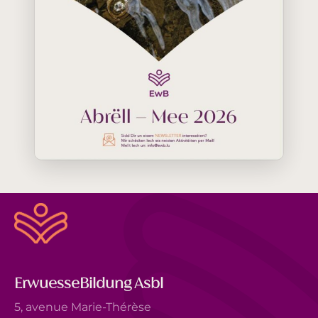
ErwuesseBildung Asbl
5, avenue Marie-Thérèse