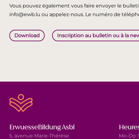
Vous pouvez également vous faire envoyer le bullet
info@ewb.lu ou appelez-nous. Le numéro de télépho
Download
Inscription au bulletin ou à la ne
ErwuesseBildung Asbl
Heures
5, avenue Marie-Thérèse
Mo-Do: 1