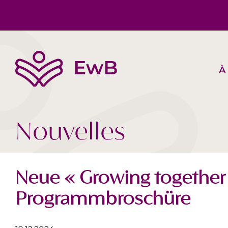
À
L’EwB
Corps, Esprit, Âme
Suggestions de livres
Équipe
Société Aujourd‘hui
Vidéos
Nouvelles
Neue « Growing together
Programmbroschüre