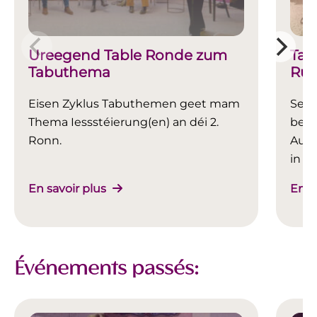
Ureegend Table Ronde zum
Tab
Tabuthema
Run
IESSSTÉIERUNGEN - Video ass
Mis
Eisen Zyklus Tabuthemen geet mam
Sexu
online
Thema Iessstéierung(en) an déi 2.
betr
Ronn.
Ausw
in d
gesc
En savoir plus
En s
doch
werd
unse
dem 
Événements passés: