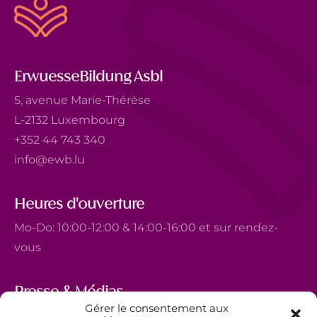
ErwuesseBildung Asbl
5, avenue Marie-Thérèse
L-2132 Luxembourg
+352 44 743 340
info@ewb.lu
Heures d'ouverture
Mo-Do: 10:00-12:00 & 14:00-16:00 et sur rendez-
vous
Presse & Médias
Gérer le consentement aux
5, avenue Marie-Thérèse