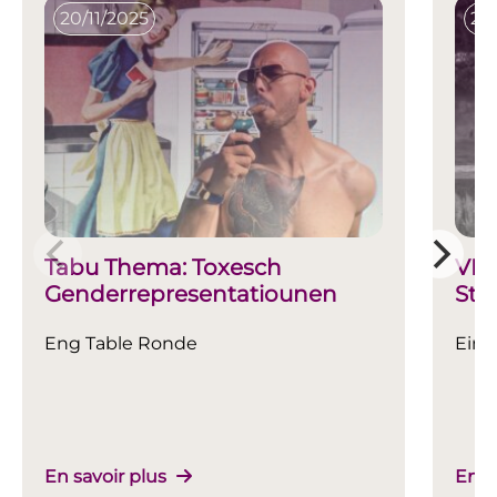
20/11/2025
24
Tabu Thema: Toxesch
VER
Genderrepresentatiounen
Sti
Online
Eng Table Ronde
Ein 
En savoir plus
En s