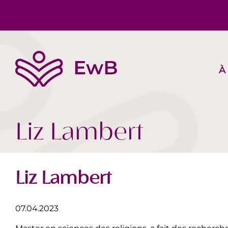
À
L’EwB
Corps, Esprit, Âme
Suggestions de livres
Équipe
Société Aujourd‘hui
Vidéos
Liz Lambert
Liz Lambert
07.04.2023