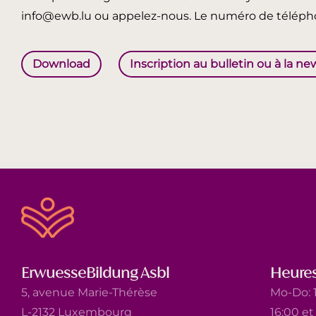
info@ewb.lu ou appelez-nous. Le numéro de télépho
Download
Inscription au bulletin ou à la ne
ErwuesseBildung Asbl
Heures
5, avenue Marie-Thérèse
Mo-Do: 1
L-2132 Luxembourg
16:00 e