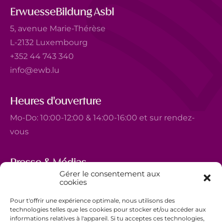
ErwuesseBildung Asbl
5, avenue Marie-Thérèse
L-2132 Luxembourg
+352 44 743 340
info@ewb.lu
Heures d'ouverture
Mo-Do: 10:00-12:00 & 14:00-16:00 et sur rendez-
vous
Presse & Médias
Gérer le consentement aux
5, avenue Marie-Thérèse
cookies
L-2132 Luxembourg
Pour t'offrir une expérience optimale, nous utilisons des
+352 44 743 340
technologies telles que les cookies pour stocker et/ou accéder aux
informations relatives à l'appareil. Si tu acceptes ces technologies,
comm@ewb.lu