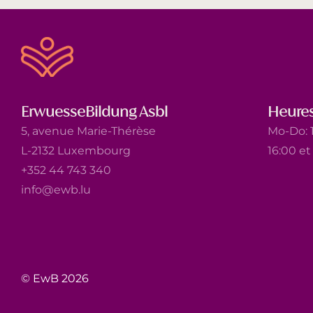
ErwuesseBildung Asbl
Heures
5, avenue Marie-Thérèse
Mo-Do: 1
L-2132 Luxembourg
16:00 e
+352 44 743 340
info@ewb.lu
© EwB 2026