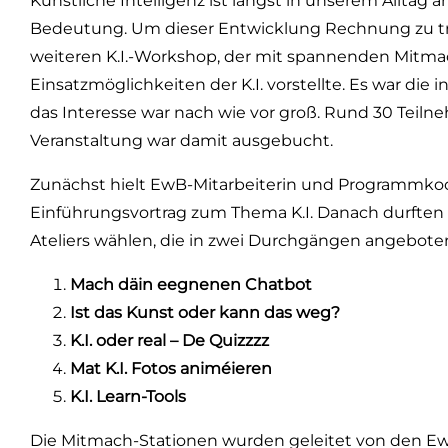
Künstliche Intelligenz ist längst in unserem All
Bedeutung. Um dieser Entwicklung Rechnung zu tra
weiteren K.I.-Workshop, der mit spannenden Mitma
Einsatzmöglichkeiten der K.I. vorstellte. Es war di
das Interesse war nach wie vor groß. Rund 30 Teiln
Veranstaltung war damit ausgebucht.
Zunächst hielt EwB-Mitarbeiterin und Programmkoo
Einführungsvortrag zum Thema K.I. Danach durften
Ateliers wählen, die in zwei Durchgängen angebot
Mach däin eegnenen Chatbot
Ist das Kunst oder kann das weg?
K.I. oder real – De Quizzzz
Mat K.I. Fotos animéieren
K.I. Learn-Tools
Die Mitmach-Stationen wurden geleitet von den EwB