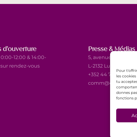
 d'ouverture
Presse & Médias
0:00-12:00 & 14:00-
5, avenue Marie-Thé
t sur rendez-vous
L-2132 Luxembourg
Pour t'offr
+352 44 743 340
les cookies
tu acceptes
comm@ewb.lu
comportemen
donnes pas 
fonctions p
Ac