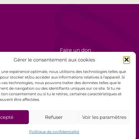
Faire un don
rèse
Bénévolat
Gérer le consentement aux cookies
Politique de confidentialité
ir une expérience optimale, nous utilisons des technologies telles que
 pour stocker et/ou accéder aux informations relatives à l'appareil. Si
Mentions légales
 ces technologies, nous pouvons traiter des données telles que le
t de navigation ou des identifiants uniques sur ce site. Si tu ne
Conditions générales de
ton consentement ou si tu le retires, certaines caractéristiques et
vente
euvent être affectées.
cepté
Refuser
Voir les paramètres
Politique de confidentialité