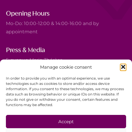
Opening Hours
Mo-Do: 10:00-12:00 & 14:00-16:00 and by
appointment
Press & Media
5, avenue Marie-Thérèse
Manage cookie consent
L-2132 Luxembourg
+352 44 743 340
In order to provide you with an optimal experience, we use
technologies such as cookies to store and/or access device
comm@ewb.lu
information. If you consent to these technologies, we may process
data such as browsing behavior or unique IDs on this website. If
you do not give or withdraw your consent, certain features and
Donate
functions may be affected.
Volunteer
Data protection
Accept
Disclaimer