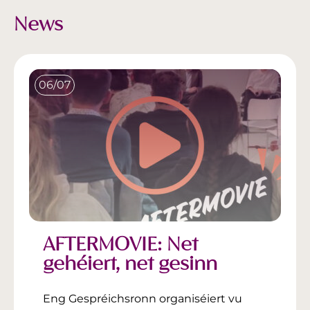
News
06/07
AFTERMOVIE: Net
gehéiert, net gesinn
Eng Gespréichsronn organiséiert vu