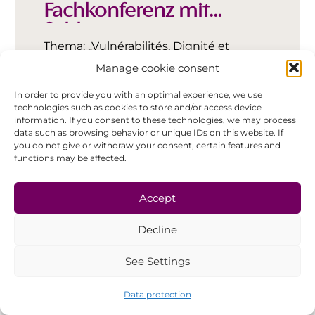
Fachkonferenz mit
Schlussvortrag
Thema: „Vulnérabilités, Dignité et
Résilience“
Manage cookie consent
In order to provide you with an optimal experience, we use
technologies such as cookies to store and/or access device
information. If you consent to these technologies, we may process
Read More
data such as browsing behavior or unique IDs on this website. If
you do not give or withdraw your consent, certain features and
functions may be affected.
Accept
04/12
Decline
See Settings
Data protection