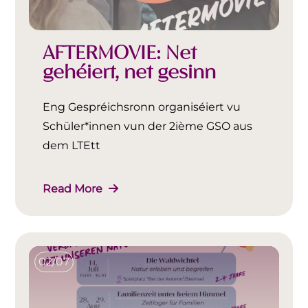
AFTERMOVIE: Net
gehéiert, net gesinn
Eng Gespréichsronn organiséiert vu
Schüler*innen vun der 2ième GSO aus
dem LTEtt
Read More
02/07