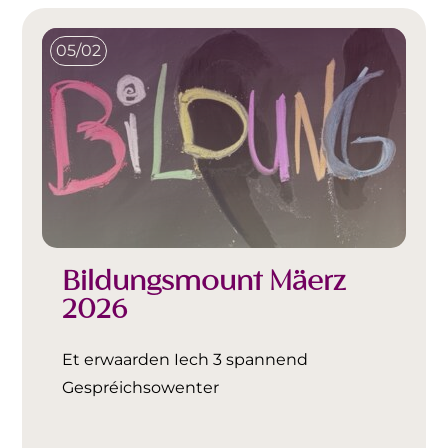
05/02
Bildungsmount Mäerz
2026
Et erwaarden Iech 3 spannend
Gespréichsowenter