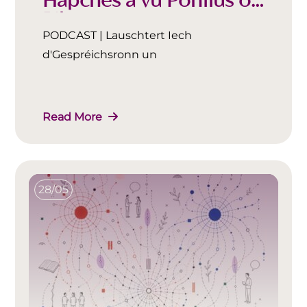
Hapches a vu Pontius op
Pilatus
PODCAST | Lauschtert Iech
d'Gespréichsronn un
Read More
28/05