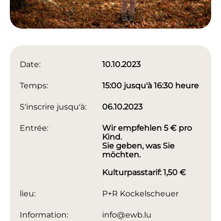
Date:
10.10.2023
Temps:
15:00 jusqu'à 16:30 heure
S'inscrire jusqu'à:
06.10.2023
Entrée:
Wir empfehlen 5 € pro
Kind.
Sie geben, was Sie
möchten.
Kulturpasstarif: 1,50 €
lieu:
P+R Kockelscheuer
Information:
info@ewb.lu