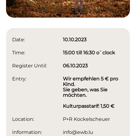
Date:
10.10.2023
Time:
15:00 till 16:30 o`clock
Register Until:
06.10.2023
Entry:
Wir empfehlen 5 € pro
Kind.
Sie geben, was Sie
möchten.
Kulturpasstarif: 1,50 €
Location:
P+R Kockelscheuer
Information:
info@ewb.lu