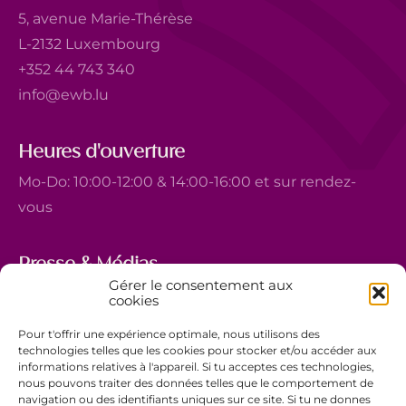
5, avenue Marie-Thérèse
L-2132 Luxembourg
+352 44 743 340
info@ewb.lu
Heures d'ouverture
Mo-Do: 10:00-12:00 & 14:00-16:00 et sur rendez-
vous
Presse & Médias
Gérer le consentement aux
5, avenue Marie-Thérèse
cookies
L-2132 Luxembourg
Pour t'offrir une expérience optimale, nous utilisons des
+352 44 743 340
technologies telles que les cookies pour stocker et/ou accéder aux
informations relatives à l'appareil. Si tu acceptes ces technologies,
comm@ewb.lu
nous pouvons traiter des données telles que le comportement de
navigation ou des identifiants uniques sur ce site. Si tu ne donnes