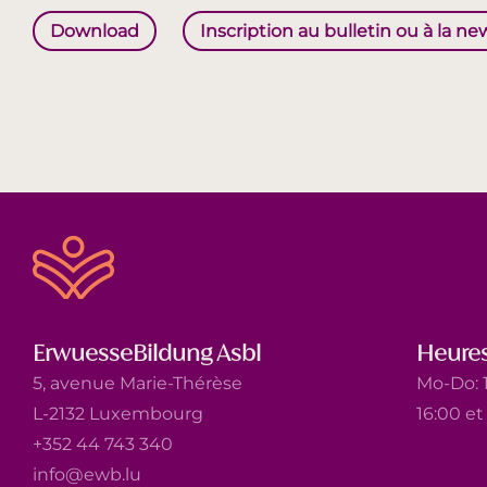
Download
Inscription au bulletin ou à la ne
ErwuesseBildung Asbl
Heures
5, avenue Marie-Thérèse
Mo-Do: 1
L-2132 Luxembourg
16:00 e
+352 44 743 340
info@ewb.lu