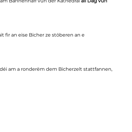
lt am Bannenhaff vun der Kathedral
all Dag vun
it fir an eise Bicher ze stöberen an e
déi am a ronderëm dem Bicherzelt stattfannen,