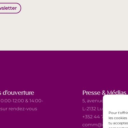
wsletter
 d'ouverture
Presse & Médias
0:00-12:00 & 14:00-
5, avenue Marie-Thé
t sur rendez-vous
L-2132 Luxembourg
Pour t'offr
+352 44 743 340
les cookies
tu acceptes
comm@ewb.lu