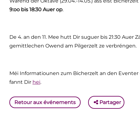
Wärend der Oktave (29.04.-14.05.) ass eist Bicherze
9:oo bis 18:30 Auer op
.
De 4. an den 11. Mee hutt Dir suguer bis 21:30 Auer Zä
gemittlechen Owend am Pilgerzelt ze verbréngen.
Méi Informatiounen zum Bicherzelt an den Eventer 
fannt Dir
hei
.
Retour aux événements
Partager