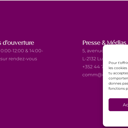
 d'ouverture
Presse & Médias
0:00-12:00 & 14:00-
5, avenue Marie-Thé
t sur rendez-vous
L-2132 Luxembourg
Pour t'offr
+352 44 743 340
les cookies
tu acceptes
comm@ewb.lu
comportemen
donnes pas 
fonctions p
Ac