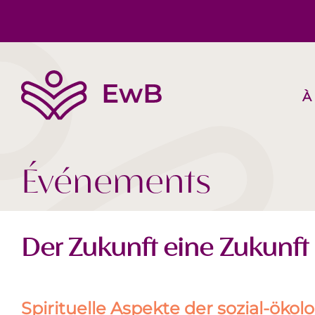
À
L’EwB
Corps, Esprit, Âme
Suggestions de livres
Équipe
Société Aujourd‘hui
Vidéos
Événements
Der Zukunft eine Zukunft
Spirituelle Aspekte der sozial-öko