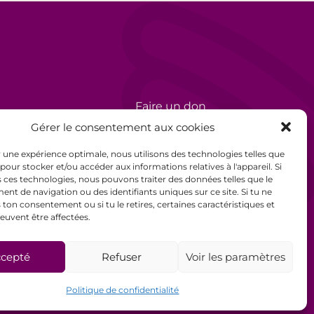
Faire un don
rèse
Bénévolat
Gérer le consentement aux cookies
Politique de confidentialité
ir une expérience optimale, nous utilisons des technologies telles que
 pour stocker et/ou accéder aux informations relatives à l'appareil. Si
Mentions légales
 ces technologies, nous pouvons traiter des données telles que le
t de navigation ou des identifiants uniques sur ce site. Si tu ne
Conditions générales de
ton consentement ou si tu le retires, certaines caractéristiques et
vente
euvent être affectées.
cepté
Refuser
Voir les paramètres
Politique de confidentialité