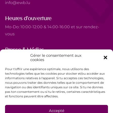
info@ewb.lu
Heures d'ouverture
Mo-Do: 10:00-12:00 & 14:00-16:00 et sur rendez-
vous
Presse & Médias
Gérer le consentement aux
5, avenue Marie-Thérèse
cookies
L-2132 Luxembourg
Pour t'offrir une expérience optimale, nous utilisons des
+352 44 743 340
technologies telles que les cookies pour stocker et/ou accéder aux
informations relatives à l'appareil. Si tu acceptes ces technologies,
comm@ewb.lu
nous pouvons traiter des données telles que le comportement de
navigation ou des identifiants uniques sur ce site. Si tu ne donnes
pas ton consentement ou si tu le retires, certaines caractéristiques
Faire un don
et fonctions peuvent être affectées.
Bénévolat
Politique de confidentialité
Accepté