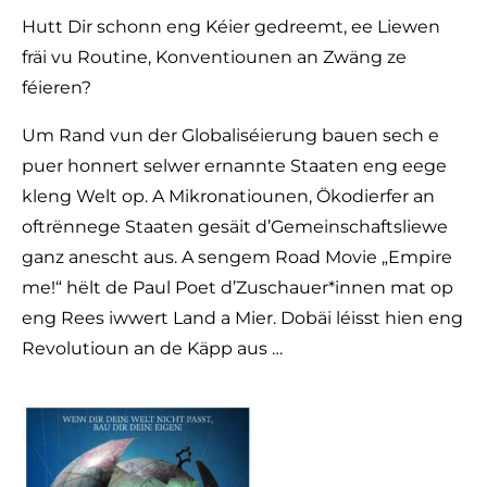
Hutt Dir schonn eng Kéier gedreemt, ee Liewen
fräi vu Routine, Konventiounen an Zwäng ze
féieren?
Um Rand vun der Globaliséierung bauen sech e
puer honnert selwer ernannte Staaten eng eege
kleng Welt op. A Mikronatiounen, Ökodierfer an
oftrënnege Staaten gesäit d’Gemeinschaftsliewe
ganz anescht aus. A sengem Road Movie „Empire
me!“ hëlt de Paul Poet d’Zuschauer*innen mat op
eng Rees iwwert Land a Mier. Dobäi léisst hien eng
Revolutioun an de Käpp aus …