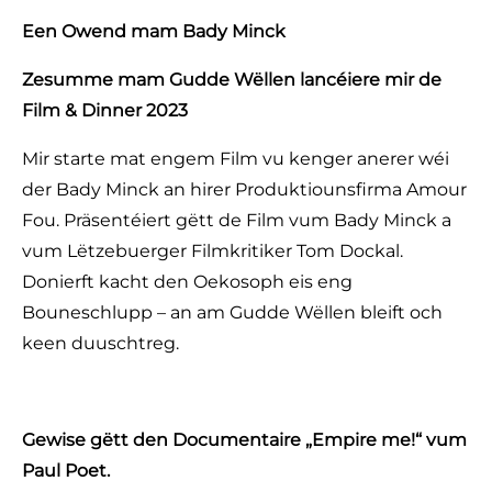
Een Owend mam Bady Minck
Zesumme mam Gudde Wëllen lancéiere mir de
Film & Dinner 2023
Mir starte mat engem Film vu kenger anerer wéi
der Bady Minck an hirer Produktiounsfirma Amour
Fou. Präsentéiert gëtt de Film vum Bady Minck a
vum Lëtzebuerger Filmkritiker Tom Dockal.
Donierft kacht den Oekosoph eis eng
Bouneschlupp – an am Gudde Wëllen bleift och
keen duuschtreg.
Gewise gëtt den Documentaire „Empire me!“ vum
Paul Poet.