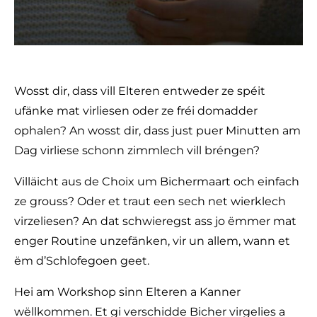
Wosst dir, dass vill Elteren entweder ze spéit
ufänke mat virliesen oder ze fréi domadder
ophalen? An wosst dir, dass just puer Minutten am
Dag virliese schonn zimmlech vill bréngen?
Villäicht aus de Choix um Bichermaart och einfach
ze grouss? Oder et traut een sech net wierklech
virzeliesen? An dat schwieregst ass jo ëmmer mat
enger Routine unzefänken, vir un allem, wann et
ëm d’Schlofegoen geet.
Hei am Workshop sinn Elteren a Kanner
wëllkommen. Et gi verschidde Bicher virgelies a