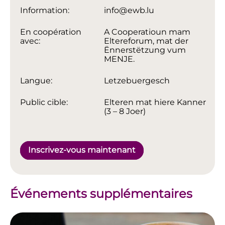
Information:
info@ewb.lu
En coopération
A Cooperatioun mam
avec:
Eltereforum, mat der
Ënnerstëtzung vum
MENJE.
Langue:
Letzebuergesch
Public cible:
Elteren mat hiere Kanner
(3 – 8 Joer)
Inscrivez-vous maintenant
Événements supplémentaires