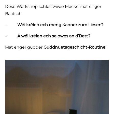
Dëse Workshop schléit zwee Mécke mat enger
Baatsch:
–
Wéi kréien ech meng Kanner zum Liesen?
–
A wéi kréien ech se owes an d’Bett?
Mat enger gudder
Guddnuetsgeschicht-Routine!