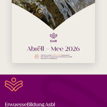
ErwuesseBildung Asbl